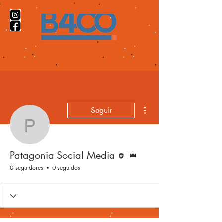
Más acciones
Seguir
Patagonia Social Media
Editor
Administrador
Patagonia Social Media
0 seguidores
0 seguidos