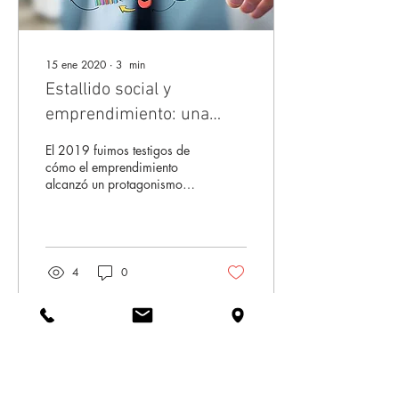
15 ene 2020
∙
3
min
Estallido social y
emprendimiento: una
oportunidad de ser
El 2019 fuimos testigos de
mejores
cómo el emprendimiento
alcanzó un protagonismo
nunca antes visto. En junio
de este año, se lanzó
oficialmente...
4
0